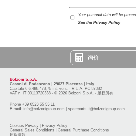
Your personal data will be proc
See the Privacy Policy
询价
Bolzoni S.p.A.
Casoni di Podenzano
|
29027 Piacenza | Italy
Capitale € 6.498.478,75 int. vers.
-
R.E.A. PC 87382
VAT n. IT 00113720338
-
© 2026 Bolzoni S.p.A. - 版权所有
Phone
+39 0523 55 55 11
E-mail:
info@bolzonigroup.com
|
spareparts.it@bolzonigroup.com
Cookies Privacy
|
Privacy Policy
General Sales Conditions
|
General Purchase Conditions
质保条款