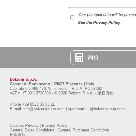
Your personal data will be proc
See the Privacy Policy
询价
Bolzoni S.p.A.
Casoni di Podenzano
|
29027 Piacenza | Italy
Capitale € 6.498.478,75 int. vers.
-
R.E.A. PC 87382
VAT n. IT 00113720338
-
© 2026 Bolzoni S.p.A. - 版权所有
Phone
+39 0523 55 55 11
E-mail:
info@bolzonigroup.com
|
spareparts.it@bolzonigroup.com
Cookies Privacy
|
Privacy Policy
General Sales Conditions
|
General Purchase Conditions
质保条款